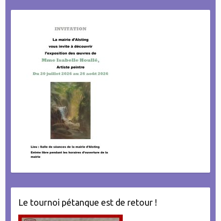
Le tournoi pétanque est de retour !