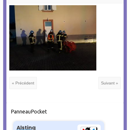
« Précédent
Suivant »
PanneauPocket