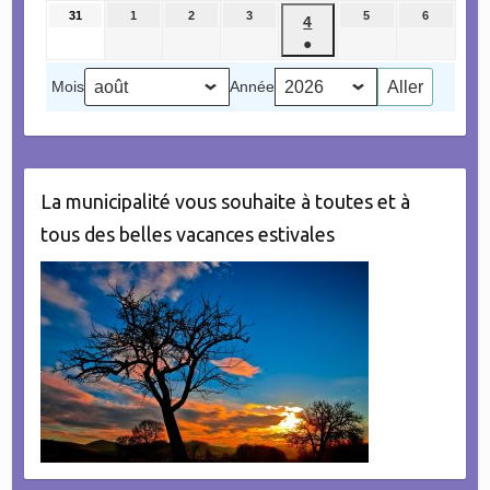
évènement)
août
août
août
août
août
août
août
31
31
1
1
2
2
3
3
5
5
6
6
4
4
2026
2026
2026
2026
2026
2026
2026
août
septembre
septembre
septembre
septembre
septembr
●
septembre
2026
2026
2026
2026
2026
2026
(1
2026
Mois
Année
évènement)
La municipalité vous souhaite à toutes et à
tous des belles vacances estivales