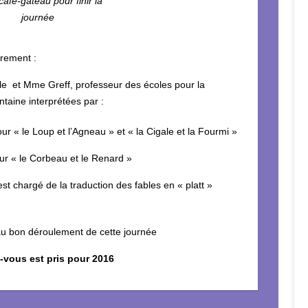
café-gâteau pour finir la
journée
èrement :
ole et Mme Greff, professeur des écoles pour la
taine interprétées par :
 Loup et l’Agneau » et « la Cigale et la Fourmi »
 le Corbeau et le Renard »
st chargé de la traduction des fables en « platt »
 au bon déroulement de cette journée
vous est pris pour 2016