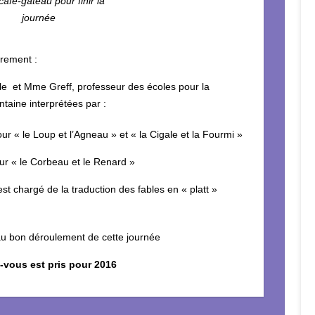
café-gâteau pour finir la
journée
èrement :
ole et Mme Greff, professeur des écoles pour la
taine interprétées par :
 Loup et l’Agneau » et « la Cigale et la Fourmi »
 le Corbeau et le Renard »
st chargé de la traduction des fables en « platt »
 au bon déroulement de cette journée
vous est pris pour 2016