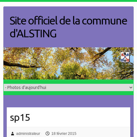
Skip
to
Site officiel de la commune
content
d'ALSTING
sp15
administrateur
18 février 2015