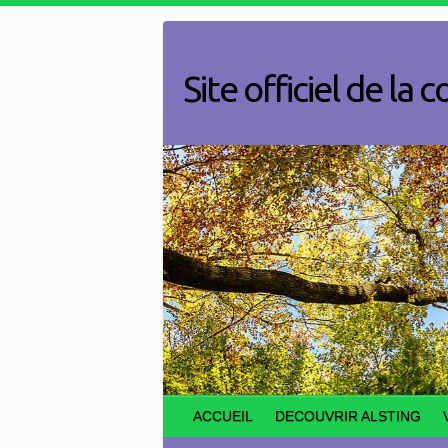
Skip
to
content
Site officiel de l
ACCUEIL
DECOUVRIR ALSTING