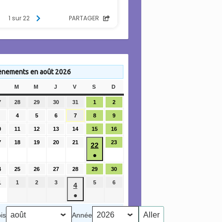
ènements en août 2026
LUNDI
M
MARDI
M
MERCREDI
J
JEUDI
V
VENDREDI
S
SAMEDI
D
DIMANCHE
7
27
28
28
29
29
30
30
31
31
1
1
2
2
juillet
juillet
juillet
juillet
juillet
août
août
3
4
4
5
5
6
6
7
7
8
8
9
9
2026
2026
2026
2026
2026
2026
2026
août
août
août
août
août
août
août
0
10
11
11
12
12
13
13
14
14
15
15
16
16
2026
2026
2026
2026
2026
2026
2026
août
août
août
août
août
août
août
7
17
18
18
19
19
20
20
21
21
23
23
22
22
2026
2026
2026
2026
2026
2026
2026
août
août
août
août
août
août
●
août
2026
2026
2026
2026
2026
2026
(1
2026
4
24
25
25
26
26
27
27
28
28
29
29
30
30
évènement)
août
août
août
août
août
août
août
1
31
1
1
2
2
3
3
5
5
6
6
4
4
2026
2026
2026
2026
2026
2026
2026
août
septembre
septembre
septembre
septembre
septembre
●
septembre
2026
2026
2026
2026
2026
2026
(1
2026
is
Année
évènement)