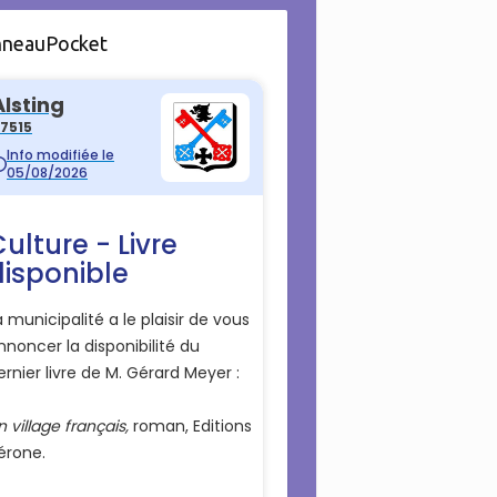
nneauPocket