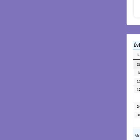
Év
L
2
3
1
1
2
3
Mo