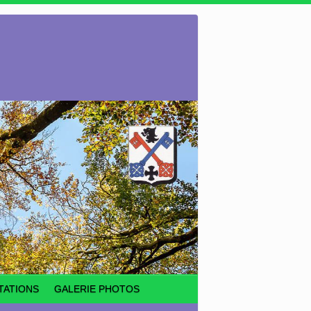
TATIONS
GALERIE PHOTOS