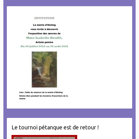
Le tournoi pétanque est de retour !