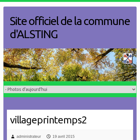
Skip
to
Site officiel de la commune
content
d'ALSTING
villageprintemps2
administrateur
19 avril 2015