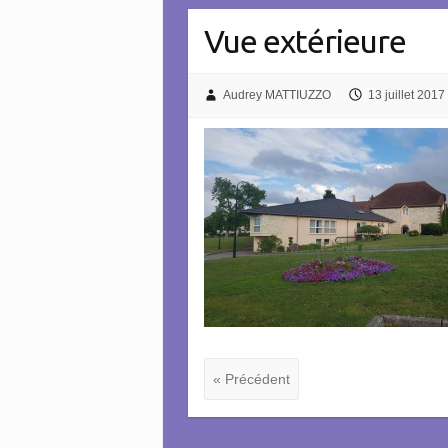
Vue extérieure
Audrey MATTIUZZO
13 juillet 2017
« Précédent