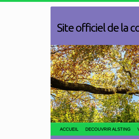
Skip
to
content
Site officiel de l
ACCUEIL
DECOUVRIR ALSTING