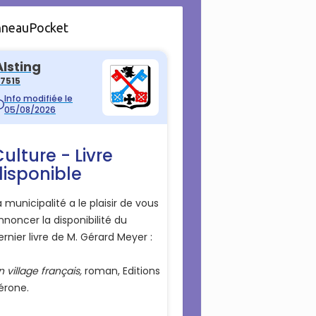
nneauPocket