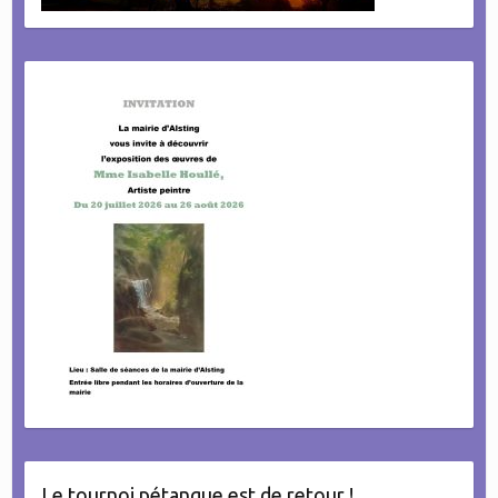
Le tournoi pétanque est de retour !