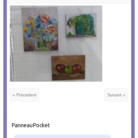
« Précédent
Suivant »
PanneauPocket