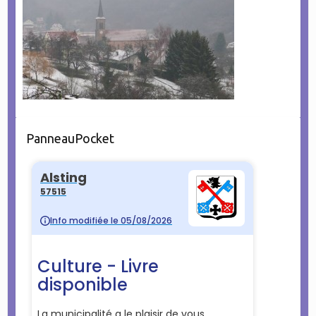
PanneauPocket