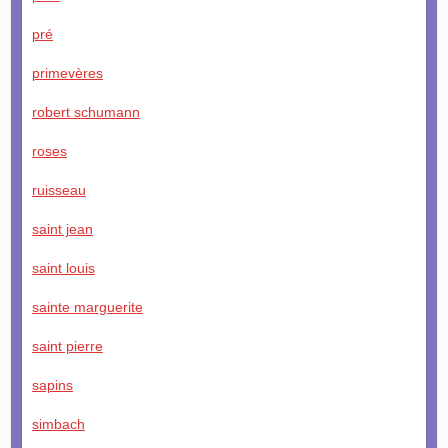
pré
primevères
robert schumann
roses
ruisseau
saint jean
saint louis
sainte marguerite
saint pierre
sapins
simbach