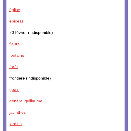
église
épicéas
20 février (indisponible)
fleurs
fontaine
forêt
frontière (indisponible)
geais
général guillaume
jacinthes
jardins