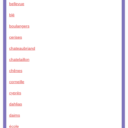
bellevue
blé
boulangers
cerises
chateaubriand
chatelaillon
chênes
corneille
cyprès
dahlias
daims
école