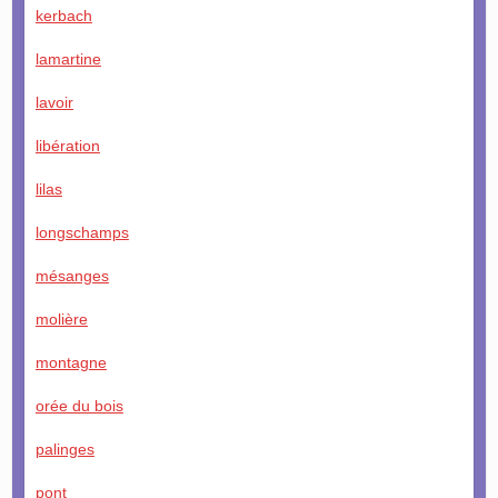
kerbach
lamartine
lavoir
libération
lilas
longschamps
mésanges
molière
montagne
orée du bois
palinges
pont