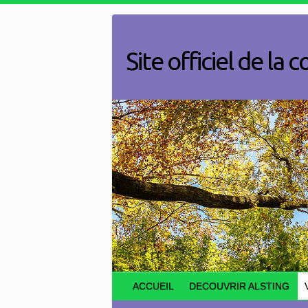
Skip
to
content
Site officiel de l
ACCUEIL
DECOUVRIR ALSTING