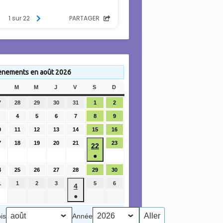
ènements en août 2026
LUNDI
M
MARDI
M
MERCREDI
J
JEUDI
V
VENDREDI
S
SAMEDI
D
DIMANCHE
7
27
28
28
29
29
30
30
31
31
1
1
2
2
juillet
juillet
juillet
juillet
juillet
août
août
3
4
4
5
5
6
6
7
7
8
8
9
9
2026
2026
2026
2026
2026
2026
2026
août
août
août
août
août
août
août
0
10
11
11
12
12
13
13
14
14
15
15
16
16
2026
2026
2026
2026
2026
2026
2026
août
août
août
août
août
août
août
7
17
18
18
19
19
20
20
21
21
23
23
22
22
2026
2026
2026
2026
2026
2026
2026
août
août
août
août
août
août
●
août
2026
2026
2026
2026
2026
2026
(1
2026
4
24
25
25
26
26
27
27
28
28
29
29
30
30
évènement)
août
août
août
août
août
août
août
1
31
1
1
2
2
3
3
5
5
6
6
4
4
2026
2026
2026
2026
2026
2026
2026
août
septembre
septembre
septembre
septembre
septembre
●
septembre
2026
2026
2026
2026
2026
2026
(1
2026
is
Année
évènement)