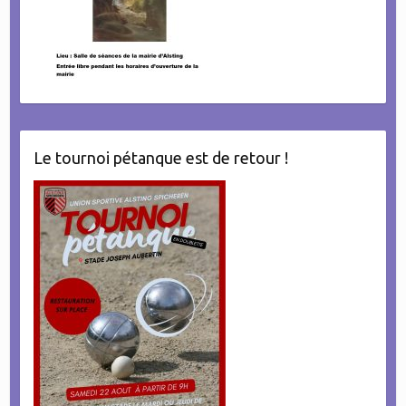
Le tournoi pétanque est de retour !