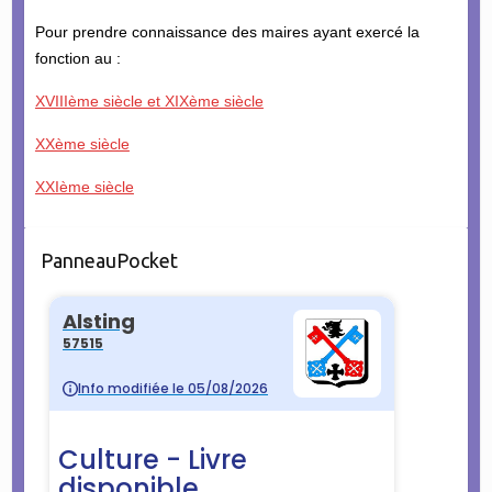
Pour prendre connaissance des maires ayant exercé la
fonction au :
XVIIIème siècle et XIXème siècle
XXème siècle
XXIème siècle
PanneauPocket