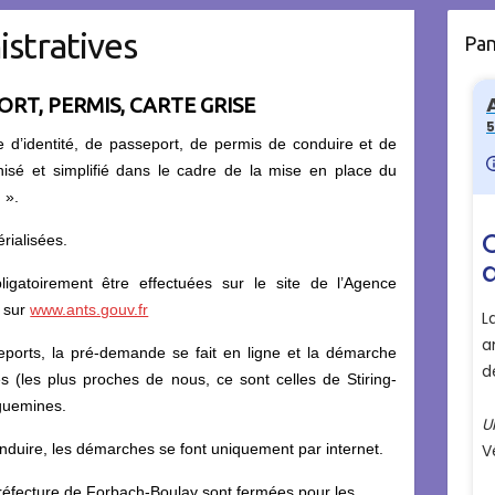
stratives
Pa
ORT, PERMIS, CARTE GRISE
 d’identité, de passeport, de permis de conduire et de
rnisé et simplifié dans le cadre de la mise en place du
 ».
rialisées.
igatoirement être effectuées sur le site de l’Agence
) sur
www.ants.gouv.fr
seports, la pré-demande se fait en ligne et la démarche
es (les plus proches de nous, ce sont celles de Stiring-
guemines.
onduire, les démarches se font uniquement par internet.
réfecture de Forbach-Boulay sont fermées pour les