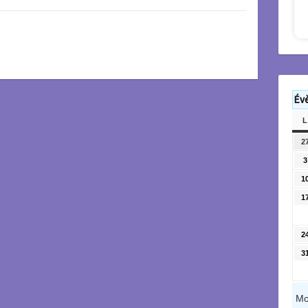
Év
L
2
3
1
1
2
3
Mo