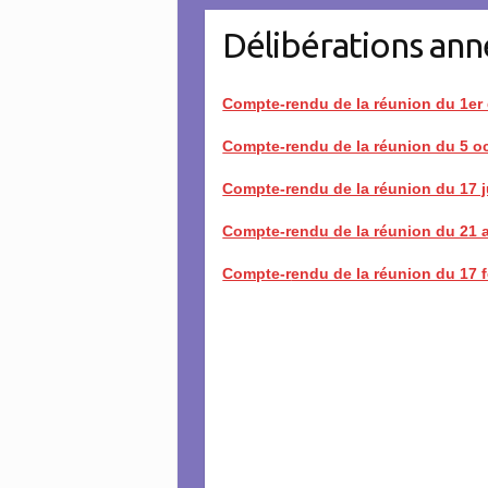
Délibérations an
Compte-rendu de la réunion du 1er
Compte-rendu de la réunion du 5 o
Compte-rendu de la réunion du 17 j
Compte-rendu de la réunion du 21 a
Compte-r
endu de la réunion du 17 f