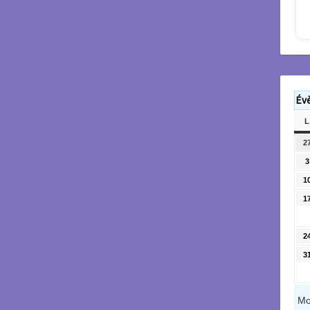
Év
L
2
3
1
1
2
3
Mo