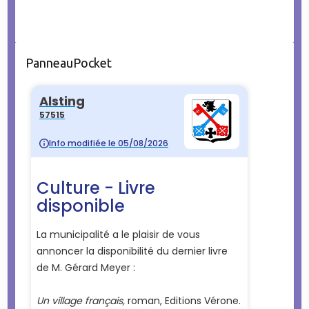
PanneauPocket