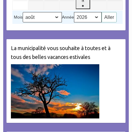
2026
2026
2026
2026
2026
2026
2026
août
septembre
septembre
septembre
septembre
septembr
●
septembre
2026
2026
2026
2026
2026
2026
(1
2026
Mois
Année
évènement)
La municipalité vous souhaite à toutes et à
tous des belles vacances estivales