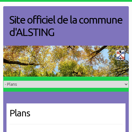
Skip
to
Site officiel de la commune
content
d'ALSTING
Plans