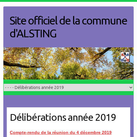
Skip
to
Site officiel de la commune
content
d'ALSTING
Délibérations année 2019
Compte-rendu de la réunion du 4 décembre 2019