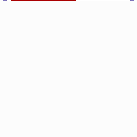
Civilité autour de nos fôrets et champs