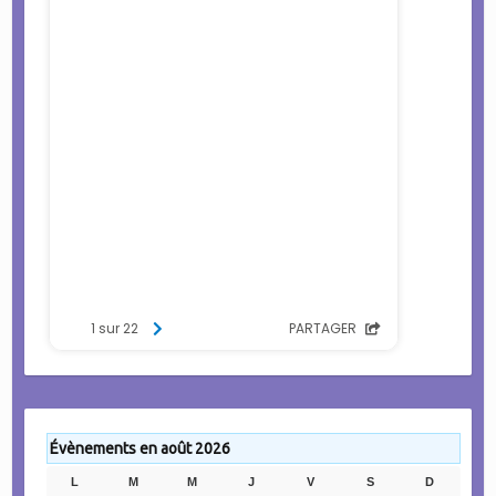
Évènements en août 2026
L
LUNDI
M
MARDI
M
MERCREDI
J
JEUDI
V
VENDREDI
S
SAMEDI
D
DIMANC