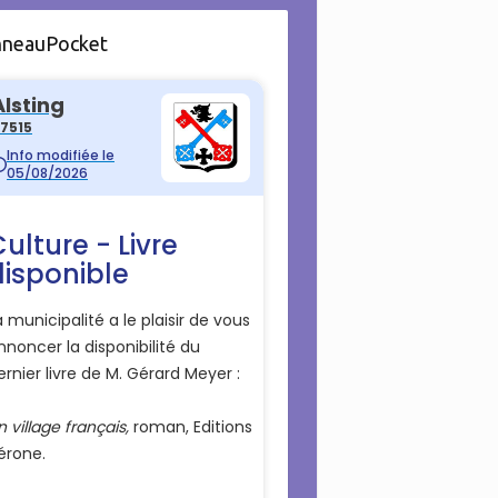
nneauPocket