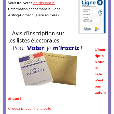
Vous trouverez
en cliquant ici
l’information concernant la Ligne 8 :
Alsting-Forbach (Gare routière)
. Avis d’inscription sur
les listes électorales
L’insc
riptio
n sur
la
liste
n’est
pas
autom
atique !!
Cliquez ici pour lire la suite