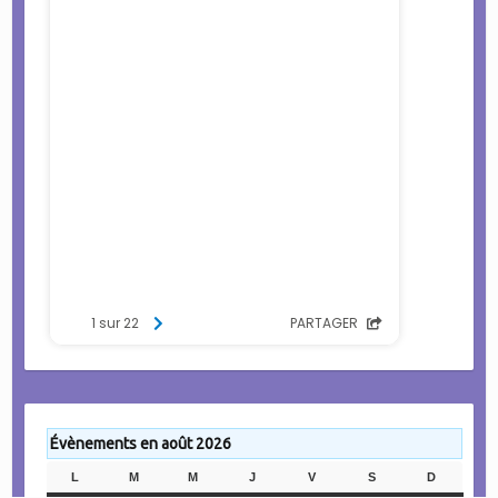
Évènements en août 2026
L
LUNDI
M
MARDI
M
MERCREDI
J
JEUDI
V
VENDREDI
S
SAMEDI
D
DIMANC