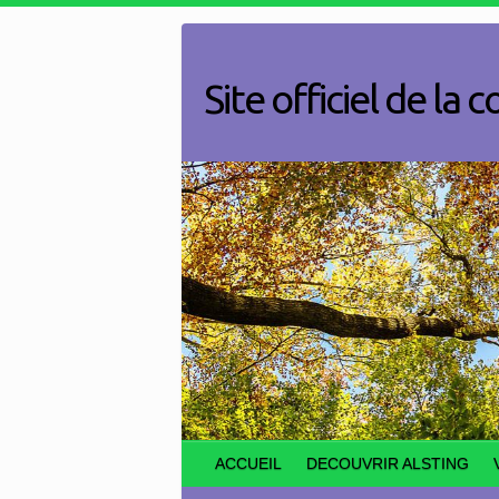
Skip
to
content
Site officiel de l
ACCUEIL
DECOUVRIR ALSTING