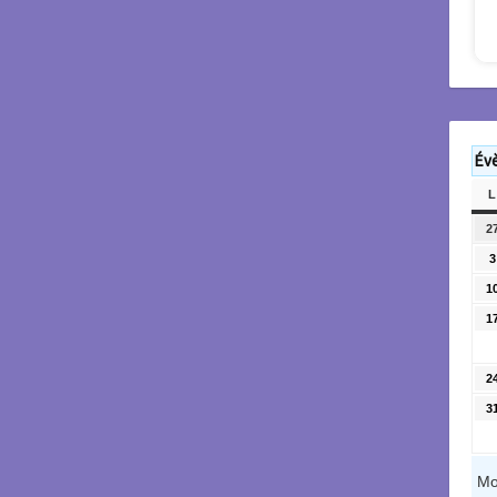
Év
L
2
3
1
1
2
3
Mo