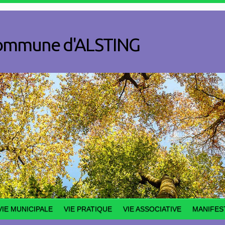
a commune d'ALSTING
VIE MUNICIPALE
VIE PRATIQUE
VIE ASSOCIATIVE
MANIFES