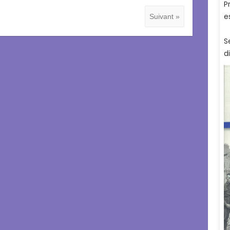
Suivant »