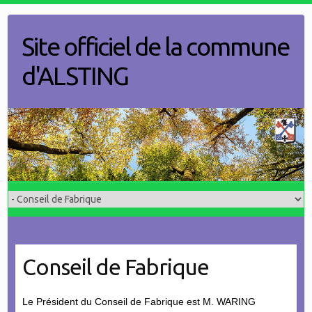
Skip
to
Site officiel de la commune
content
d'ALSTING
Conseil de Fabrique
Le Président du Conseil de Fabrique est M. WARING