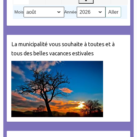
septembre
2026
2026
2026
2026
2026
2026
(1
2026
Mois
Année
évènement)
La municipalité vous souhaite à toutes et à
tous des belles vacances estivales