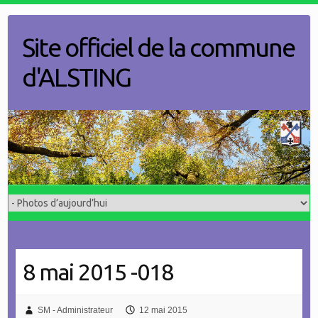
Skip
to
Site officiel de la commune
content
d'ALSTING
8 mai 2015 -018
SM - Administrateur
12 mai 2015