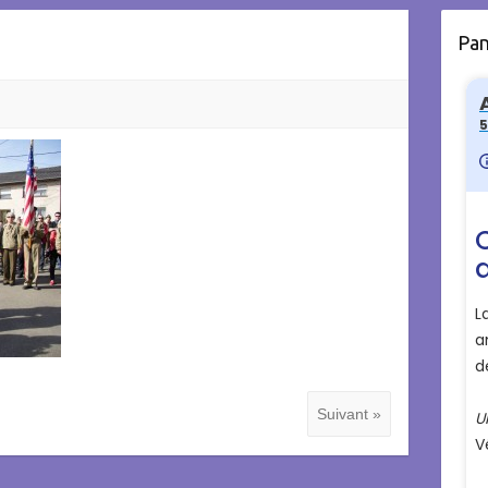
Pa
Suivant »