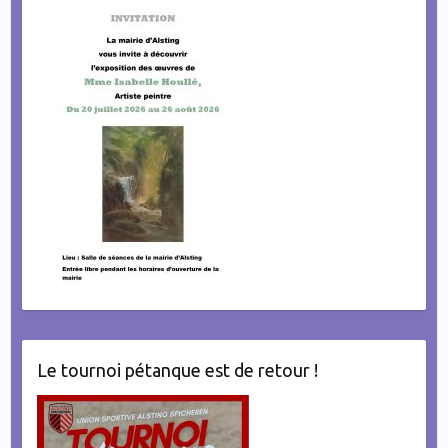
Le tournoi pétanque est de retour !