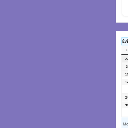
Év
L
2
3
1
1
2
3
Mo