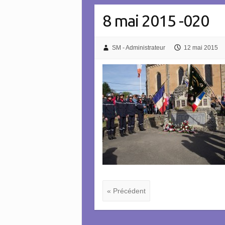
8 mai 2015 -020
SM - Administrateur
12 mai 2015
« Précédent