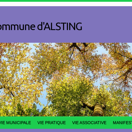
a commune d'ALSTING
VIE MUNICIPALE
VIE PRATIQUE
VIE ASSOCIATIVE
MANIFES