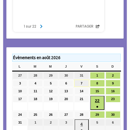
Évènements en août 2026
L
LUNDI
M
MARDI
M
MERCREDI
J
JEUDI
V
VENDREDI
S
SAMEDI
D
DIMANC
27
27
28
28
29
29
30
30
31
31
1
1
2
2
juillet
juillet
juillet
juillet
juillet
août
août
3
3
4
4
5
5
6
6
7
7
8
8
9
9
2026
2026
2026
2026
2026
2026
2026
août
août
août
août
août
août
août
10
10
11
11
12
12
13
13
14
14
15
15
16
16
2026
2026
2026
2026
2026
2026
2026
août
août
août
août
août
août
août
17
17
18
18
19
19
20
20
21
21
23
23
22
22
2026
2026
2026
2026
2026
2026
2026
août
août
août
août
août
août
●
août
2026
2026
2026
2026
2026
2026
(1
2026
24
24
25
25
26
26
27
27
28
28
29
29
30
30
évènement)
août
août
août
août
août
août
août
31
31
1
1
2
2
3
3
5
5
6
6
4
4
2026
2026
2026
2026
2026
2026
2026
août
septembre
septembre
septembre
septembre
septembr
●