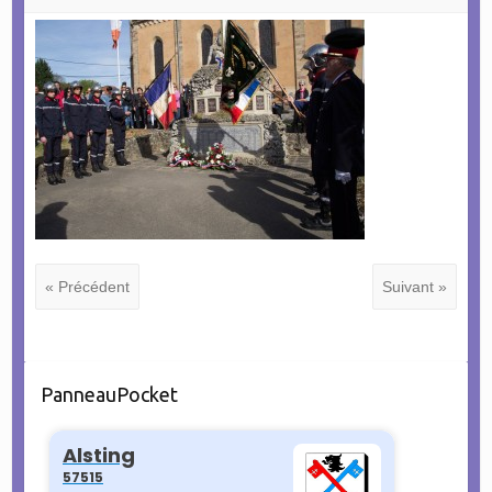
« Précédent
Suivant »
PanneauPocket