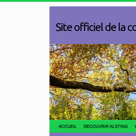
Skip
to
content
Site officiel de l
ACCUEIL
DECOUVRIR ALSTING