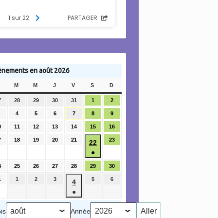
ènements en août 2026
LUNDI
M
MARDI
M
MERCREDI
J
JEUDI
V
VENDREDI
S
SAMEDI
D
DIMANCHE
7
27
28
28
29
29
30
30
31
31
1
1
2
2
juillet
juillet
juillet
juillet
juillet
août
août
3
4
4
5
5
6
6
7
7
8
8
9
9
2026
2026
2026
2026
2026
2026
2026
août
août
août
août
août
août
août
0
10
11
11
12
12
13
13
14
14
15
15
16
16
2026
2026
2026
2026
2026
2026
2026
août
août
août
août
août
août
août
7
17
18
18
19
19
20
20
21
21
23
23
22
22
2026
2026
2026
2026
2026
2026
2026
août
août
août
août
août
août
●
août
2026
2026
2026
2026
2026
2026
(1
2026
4
24
25
25
26
26
27
27
28
28
29
29
30
30
évènement)
août
août
août
août
août
août
août
1
31
1
1
2
2
3
3
5
5
6
6
4
4
2026
2026
2026
2026
2026
2026
2026
août
septembre
septembre
septembre
septembre
septembre
●
septembre
2026
2026
2026
2026
2026
2026
(1
2026
is
Année
évènement)