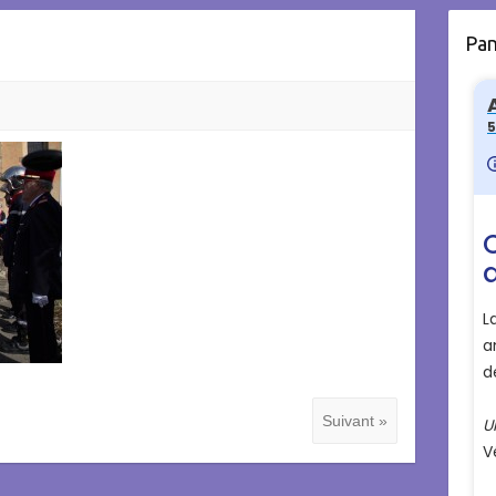
Pa
Suivant »