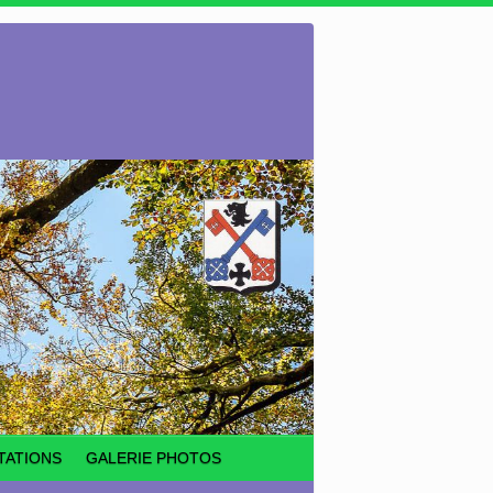
TATIONS
GALERIE PHOTOS