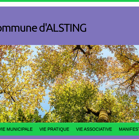
a commune d'ALSTING
VIE MUNICIPALE
VIE PRATIQUE
VIE ASSOCIATIVE
MANIFES