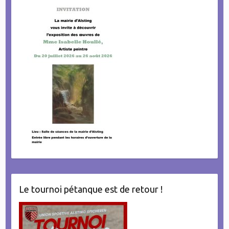
Le tournoi pétanque est de retour !