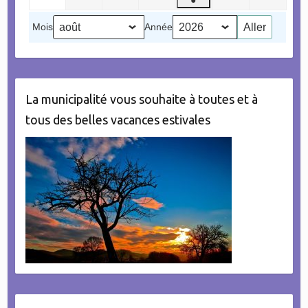
septembre
2026
2026
2026
2026
2026
2026
(1
2026
Mois
Année
évènement)
La municipalité vous souhaite à toutes et à
tous des belles vacances estivales