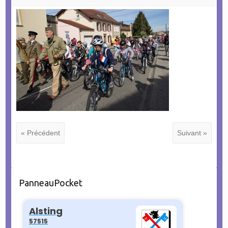
« Précédent
Suivant »
PanneauPocket