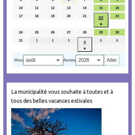
2026
2026
2026
2026
2026
2026
2026
août
août
août
août
août
août
août
10
10
11
11
12
12
13
13
14
14
15
15
16
16
2026
2026
2026
2026
2026
2026
2026
août
août
août
août
août
août
août
17
17
18
18
19
19
20
20
21
21
23
23
22
22
2026
2026
2026
2026
2026
2026
2026
août
août
août
août
août
août
●
août
2026
2026
2026
2026
2026
2026
(1
2026
24
24
25
25
26
26
27
27
28
28
29
29
30
30
évènement)
août
août
août
août
août
août
août
31
31
1
1
2
2
3
3
5
5
6
6
4
4
2026
2026
2026
2026
2026
2026
2026
août
septembre
septembre
septembre
septembre
septembr
●
septembre
2026
2026
2026
2026
2026
2026
(1
2026
Mois
Année
évènement)
La municipalité vous souhaite à toutes et à
tous des belles vacances estivales