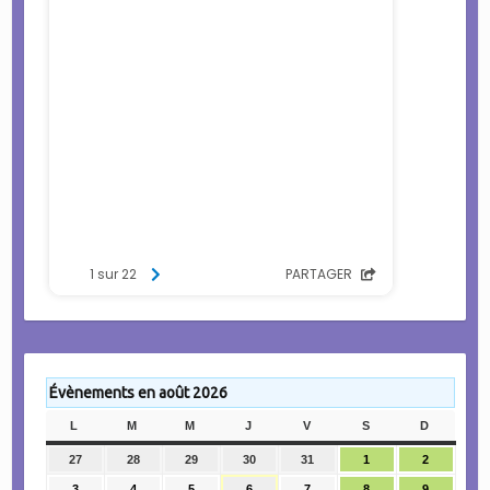
Évènements en août 2026
L
LUNDI
M
MARDI
M
MERCREDI
J
JEUDI
V
VENDREDI
S
SAMEDI
D
DIMANC
27
27
28
28
29
29
30
30
31
31
1
1
2
2
juillet
juillet
juillet
juillet
juillet
août
août
3
3
4
4
5
5
6
6
7
7
8
8
9
9