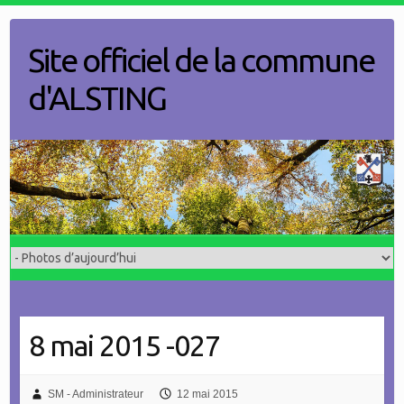
Skip
to
Site officiel de la commune
content
d'ALSTING
8 mai 2015 -027
SM - Administrateur
12 mai 2015