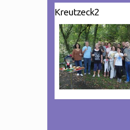
Kreutzeck2