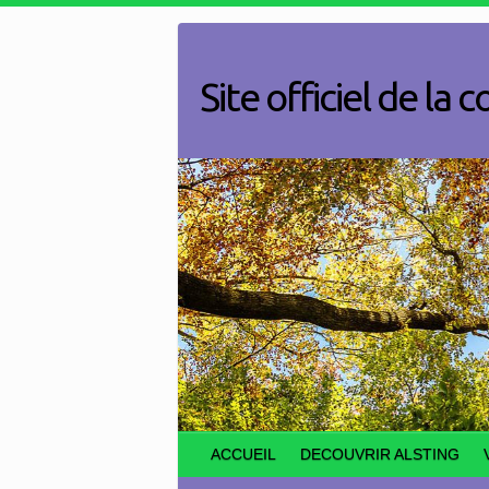
Skip
to
content
Site officiel de l
ACCUEIL
DECOUVRIR ALSTING