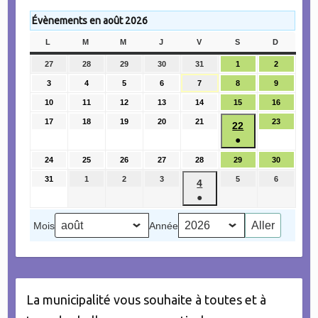
Évènements en août 2026
L
LUNDI
M
MARDI
M
MERCREDI
J
JEUDI
V
VENDREDI
S
SAMEDI
D
DIMANC
27
27
28
28
29
29
30
30
31
31
1
1
2
2
juillet
juillet
juillet
juillet
juillet
août
août
3
3
4
4
5
5
6
6
7
7
8
8
9
9
2026
2026
2026
2026
2026
2026
2026
août
août
août
août
août
août
août
10
10
11
11
12
12
13
13
14
14
15
15
16
16
2026
2026
2026
2026
2026
2026
2026
août
août
août
août
août
août
août
17
17
18
18
19
19
20
20
21
21
23
23
22
22
2026
2026
2026
2026
2026
2026
2026
août
août
août
août
août
août
●
août
2026
2026
2026
2026
2026
2026
(1
2026
24
24
25
25
26
26
27
27
28
28
29
29
30
30
évènement)
août
août
août
août
août
août
août
31
31
1
1
2
2
3
3
5
5
6
6
4
4
2026
2026
2026
2026
2026
2026
2026
août
septembre
septembre
septembre
septembre
septembr
●
septembre
2026
2026
2026
2026
2026
2026
(1
2026
Mois
Année
évènement)
La municipalité vous souhaite à toutes et à