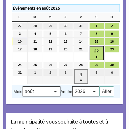
Évènements en août 2026
L
LUNDI
M
MARDI
M
MERCREDI
J
JEUDI
V
VENDREDI
S
SAMEDI
D
DIMANC
27
27
28
28
29
29
30
30
31
31
1
1
2
2
juillet
juillet
juillet
juillet
juillet
août
août
3
3
4
4
5
5
6
6
7
7
8
8
9
9
2026
2026
2026
2026
2026
2026
2026
août
août
août
août
août
août
août
10
10
11
11
12
12
13
13
14
14
15
15
16
16
2026
2026
2026
2026
2026
2026
2026
août
août
août
août
août
août
août
17
17
18
18
19
19
20
20
21
21
23
23
22
22
2026
2026
2026
2026
2026
2026
2026
août
août
août
août
août
août
●
août
2026
2026
2026
2026
2026
2026
(1
2026
24
24
25
25
26
26
27
27
28
28
29
29
30
30
évènement)
août
août
août
août
août
août
août
31
31
1
1
2
2
3
3
5
5
6
6
4
4
2026
2026
2026
2026
2026
2026
2026
août
septembre
septembre
septembre
septembre
septembr
●
septembre
2026
2026
2026
2026
2026
2026
(1
2026
Mois
Année
évènement)
La municipalité vous souhaite à toutes et à