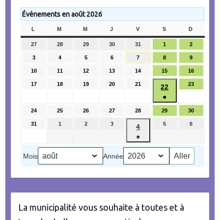
Évènements en août 2026
L
LUNDI
M
MARDI
M
MERCREDI
J
JEUDI
V
VENDREDI
S
SAMEDI
D
DIMANC
27
27
28
28
29
29
30
30
31
31
1
1
2
2
juillet
juillet
juillet
juillet
juillet
août
août
3
3
4
4
5
5
6
6
7
7
8
8
9
9
2026
2026
2026
2026
2026
2026
2026
août
août
août
août
août
août
août
10
10
11
11
12
12
13
13
14
14
15
15
16
16
2026
2026
2026
2026
2026
2026
2026
août
août
août
août
août
août
août
17
17
18
18
19
19
20
20
21
21
23
23
22
22
2026
2026
2026
2026
2026
2026
2026
août
août
août
août
août
août
●
août
2026
2026
2026
2026
2026
2026
(1
2026
24
24
25
25
26
26
27
27
28
28
29
29
30
30
évènement)
août
août
août
août
août
août
août
31
31
1
1
2
2
3
3
5
5
6
6
4
4
2026
2026
2026
2026
2026
2026
2026
août
septembre
septembre
septembre
septembre
septembr
●
septembre
2026
2026
2026
2026
2026
2026
(1
2026
Mois
Année
évènement)
La municipalité vous souhaite à toutes et à