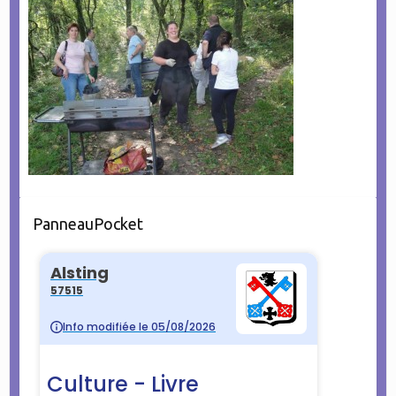
PanneauPocket