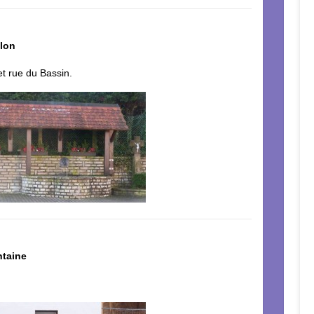
llon
et rue du Bassin.
ntaine