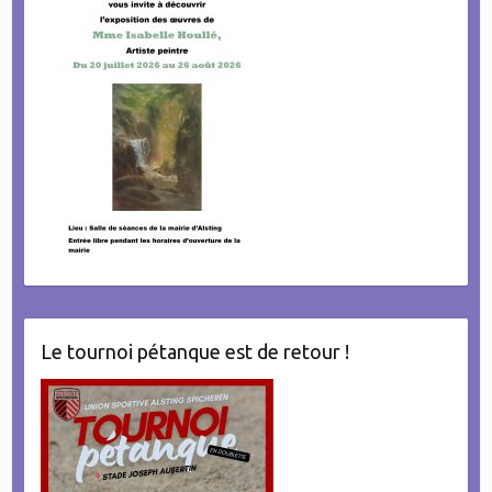
Le tournoi pétanque est de retour !