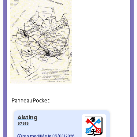
PanneauPocket