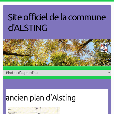
Skip
to
Site officiel de la commune
content
d'ALSTING
ancien plan d’Alsting