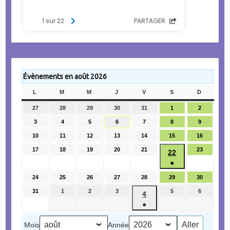
Évènements en août 2026
L
LUNDI
M
MARDI
M
MERCREDI
J
JEUDI
V
VENDREDI
S
SAMEDI
D
DIMANC
27
27
28
28
29
29
30
30
31
31
1
1
2
2
juillet
juillet
juillet
juillet
juillet
août
août
3
3
4
4
5
5
6
6
7
7
8
8
9
9
2026
2026
2026
2026
2026
2026
2026
août
août
août
août
août
août
août
10
10
11
11
12
12
13
13
14
14
15
15
16
16
2026
2026
2026
2026
2026
2026
2026
août
août
août
août
août
août
août
17
17
18
18
19
19
20
20
21
21
23
23
22
22
2026
2026
2026
2026
2026
2026
2026
août
août
août
août
août
août
●
août
2026
2026
2026
2026
2026
2026
(1
2026
24
24
25
25
26
26
27
27
28
28
29
29
30
30
évènement)
août
août
août
août
août
août
août
31
31
1
1
2
2
3
3
5
5
6
6
4
4
2026
2026
2026
2026
2026
2026
2026
août
septembre
septembre
septembre
septembre
septembr
●
septembre
2026
2026
2026
2026
2026
2026
(1
2026
Mois
Année
évènement)