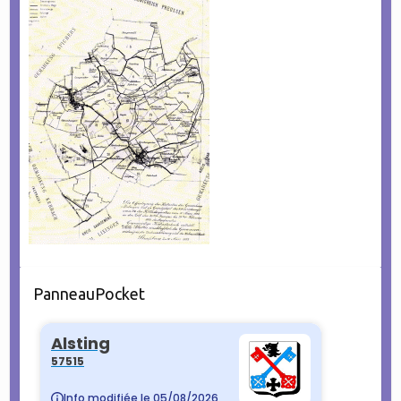
PanneauPocket