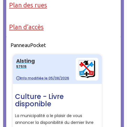
Plan des rues
Plan d’accès
PanneauPocket