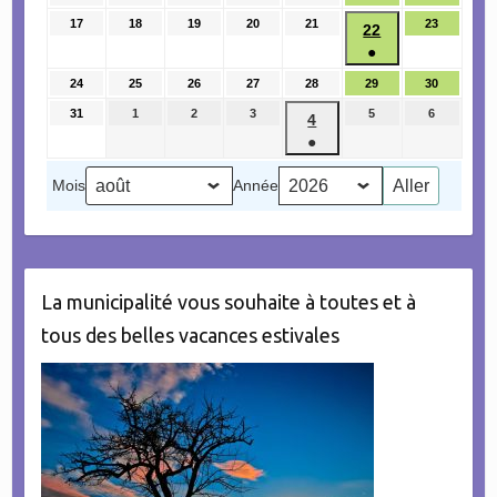
2026
2026
2026
2026
2026
2026
2026
août
août
août
août
août
août
août
17
17
18
18
19
19
20
20
21
21
23
23
22
22
2026
2026
2026
2026
2026
2026
2026
août
août
août
août
août
août
●
août
2026
2026
2026
2026
2026
2026
(1
2026
24
24
25
25
26
26
27
27
28
28
29
29
30
30
évènement)
août
août
août
août
août
août
août
31
31
1
1
2
2
3
3
5
5
6
6
4
4
2026
2026
2026
2026
2026
2026
2026
août
septembre
septembre
septembre
septembre
septembr
●
septembre
2026
2026
2026
2026
2026
2026
(1
2026
Mois
Année
évènement)
La municipalité vous souhaite à toutes et à
tous des belles vacances estivales