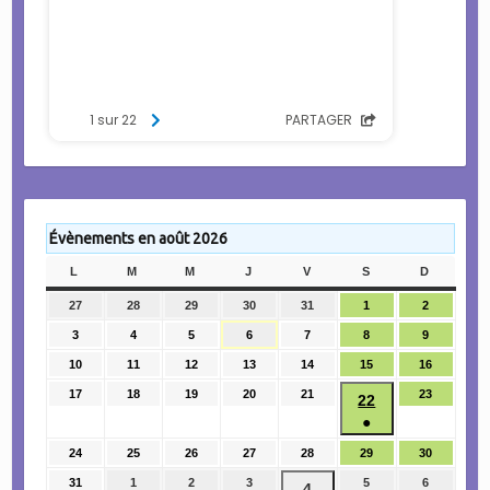
Évènements en août 2026
L
LUNDI
M
MARDI
M
MERCREDI
J
JEUDI
V
VENDREDI
S
SAMEDI
D
DIMANC
27
27
28
28
29
29
30
30
31
31
1
1
2
2
juillet
juillet
juillet
juillet
juillet
août
août
3
3
4
4
5
5
6
6
7
7
8
8
9
9
2026
2026
2026
2026
2026
2026
2026
août
août
août
août
août
août
août
10
10
11
11
12
12
13
13
14
14
15
15
16
16
2026
2026
2026
2026
2026
2026
2026
août
août
août
août
août
août
août
17
17
18
18
19
19
20
20
21
21
23
23
22
22
2026
2026
2026
2026
2026
2026
2026
août
août
août
août
août
août
●
août
2026
2026
2026
2026
2026
2026
(1
2026
24
24
25
25
26
26
27
27
28
28
29
29
30
30
évènement)
août
août
août
août
août
août
août
31
31
1
1
2
2
3
3
5
5
6
6
4
4