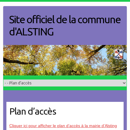
Skip
to
Site officiel de la commune
content
d'ALSTING
Plan d’accès
Cliquer ici pour afficher le plan d’accès à la mairie d’Alsting