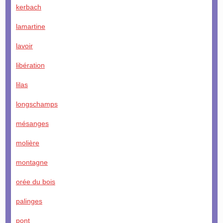
kerbach
lamartine
lavoir
libération
lilas
longschamps
mésanges
molière
montagne
orée du bois
palinges
pont