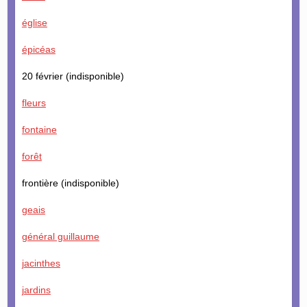
église
épicéas
20 février (indisponible)
fleurs
fontaine
forêt
frontière (indisponible)
geais
général guillaume
jacinthes
jardins