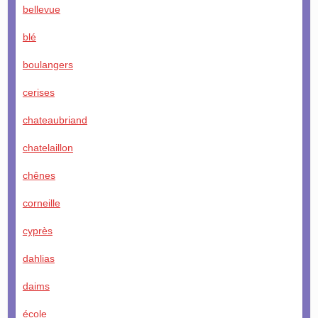
bellevue
blé
boulangers
cerises
chateaubriand
chatelaillon
chênes
corneille
cyprès
dahlias
daims
école