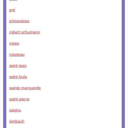
pré
primevères
robert schumann
roses
ruisseau
saint jean
saint louis
sainte marguerite
saint pierre
sapins
simbach