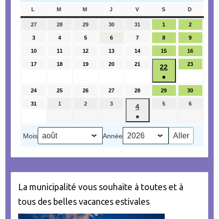
L
LUNDI
M
MARDI
M
MERCREDI
J
JEUDI
V
VENDREDI
S
SAMEDI
D
DIMANC
27
27
28
28
29
29
30
30
31
31
1
1
2
2
juillet
juillet
juillet
juillet
juillet
août
août
3
3
4
4
5
5
6
6
7
7
8
8
9
9
2026
2026
2026
2026
2026
2026
2026
août
août
août
août
août
août
août
10
10
11
11
12
12
13
13
14
14
15
15
16
16
2026
2026
2026
2026
2026
2026
2026
août
août
août
août
août
août
août
17
17
18
18
19
19
20
20
21
21
23
23
22
22
2026
2026
2026
2026
2026
2026
2026
août
août
août
août
août
août
●
août
2026
2026
2026
2026
2026
2026
(1
2026
24
24
25
25
26
26
27
27
28
28
29
29
30
30
évènement)
août
août
août
août
août
août
août
31
31
1
1
2
2
3
3
5
5
6
6
4
4
2026
2026
2026
2026
2026
2026
2026
août
septembre
septembre
septembre
septembre
septembr
●
septembre
2026
2026
2026
2026
2026
2026
(1
2026
Mois
Année
évènement)
La municipalité vous souhaite à toutes et à
tous des belles vacances estivales