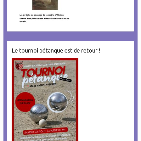
Le tournoi pétanque est de retour !