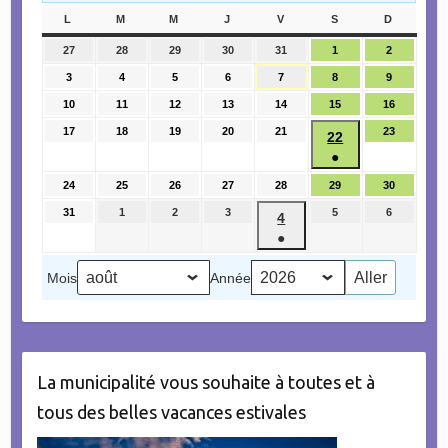
L
LUNDI
M
MARDI
M
MERCREDI
J
JEUDI
V
VENDREDI
S
SAMEDI
D
DIMANC
27
27
28
28
29
29
30
30
31
31
1
1
2
2
juillet
juillet
juillet
juillet
juillet
août
août
3
3
4
4
5
5
6
6
7
7
8
8
9
9
2026
2026
2026
2026
2026
2026
2026
août
août
août
août
août
août
août
10
10
11
11
12
12
13
13
14
14
15
15
16
16
2026
2026
2026
2026
2026
2026
2026
août
août
août
août
août
août
août
17
17
18
18
19
19
20
20
21
21
23
23
22
22
2026
2026
2026
2026
2026
2026
2026
août
août
août
août
août
août
●
août
2026
2026
2026
2026
2026
2026
(1
2026
24
24
25
25
26
26
27
27
28
28
29
29
30
30
évènement)
août
août
août
août
août
août
août
31
31
1
1
2
2
3
3
5
5
6
6
4
4
2026
2026
2026
2026
2026
2026
2026
août
septembre
septembre
septembre
septembre
septembr
●
septembre
2026
2026
2026
2026
2026
2026
(1
2026
Mois
Année
évènement)
La municipalité vous souhaite à toutes et à
tous des belles vacances estivales