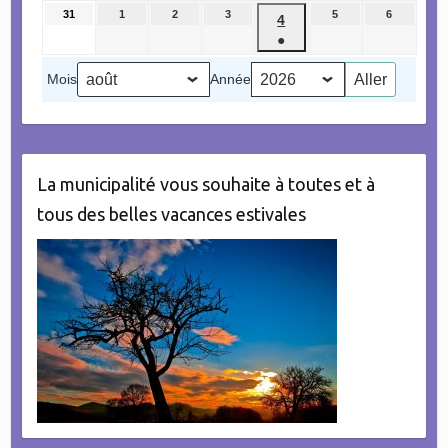
évènement)
août
août
août
août
août
août
août
31
31
1
1
2
2
3
3
5
5
6
6
4
4
2026
2026
2026
2026
2026
2026
2026
août
septembre
septembre
septembre
septembre
septembr
●
septembre
2026
2026
2026
2026
2026
2026
(1
2026
Mois
Année
évènement)
La municipalité vous souhaite à toutes et à
tous des belles vacances estivales