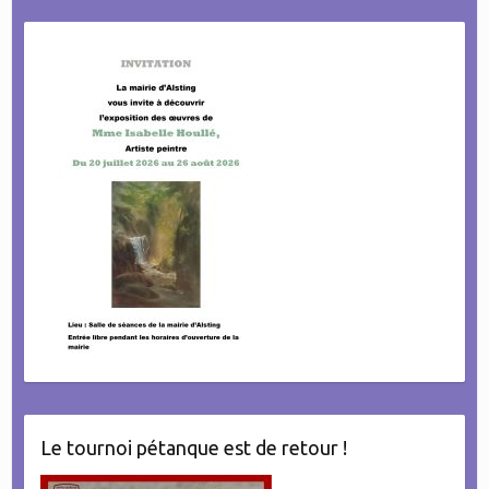
Le tournoi pétanque est de retour !