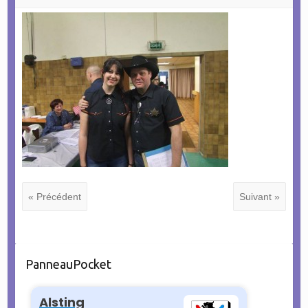
« Précédent
Suivant »
PanneauPocket