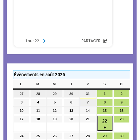
Évènements en août 2026
L
LUNDI
M
MARDI
M
MERCREDI
J
JEUDI
V
VENDREDI
S
SAMEDI
D
DIMANC
27
27
28
28
29
29
30
30
31
31
1
1
2
2
juillet
juillet
juillet
juillet
juillet
août
août
3
3
4
4
5
5
6
6
7
7
8
8
9
9
2026
2026
2026
2026
2026
2026
2026
août
août
août
août
août
août
août
10
10
11
11
12
12
13
13
14
14
15
15
16
16
2026
2026
2026
2026
2026
2026
2026
août
août
août
août
août
août
août
17
17
18
18
19
19
20
20
21
21
23
23
22
22
2026
2026
2026
2026
2026
2026
2026
août
août
août
août
août
août
●
août
2026
2026
2026
2026
2026
2026
(1
2026
24
24
25
25
26
26
27
27
28
28
29
29
30
30