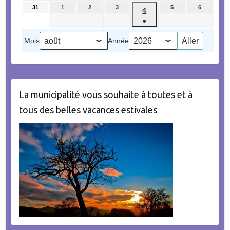
évènement)
août
août
août
août
août
août
août
31
31
1
1
2
2
3
3
5
5
6
6
4
4
2026
2026
2026
2026
2026
2026
2026
août
septembre
septembre
septembre
septembre
septembr
●
septembre
2026
2026
2026
2026
2026
2026
(1
2026
Mois
Année
évènement)
La municipalité vous souhaite à toutes et à
tous des belles vacances estivales