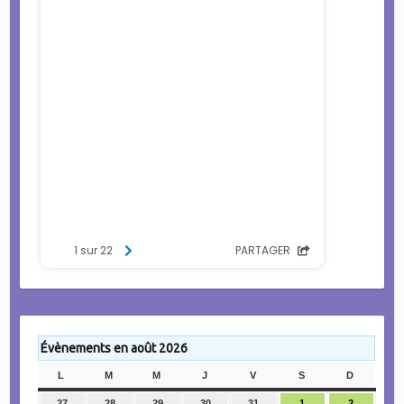
Évènements en août 2026
L
LUNDI
M
MARDI
M
MERCREDI
J
JEUDI
V
VENDREDI
S
SAMEDI
D
DIMANC
27
27
28
28
29
29
30
30
31
31
1
1
2
2